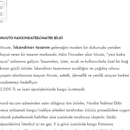
MUUTO HAKKINDA
TESLIMAT
EK BILGI
Muuto,
İskandinav tasarım
geleneğini modern bir dokunuşla yeniden
hayat veren bir tasarım markasıdır. Adını Finceden alan Muuto, "yeni bakış
açısı" anlamına geliyor. Tasarımları, içten, sıcak ve kullanıcılarla özel bir bağ
kuran güçlü ürünler. İskandinav tasarımının sıcaklığını ve çağdaş ruhunu
yaşam alanlarınıza taşıyan Muuto, estetik, işlevsellik ve yenilik arayan herkesi
cezbetmeyi hedefliyor.
2.000 TL ve üzeri siparişlerinizde kargo ücretsizdir.
nord-ist.com adresinden satın aldığınız tüm ürünler, Nordist Teslimat Ekibi
veya anlaşmalı kargo/nakliye şirketleri tarafından ürünüz prosedürlere uygun
olarak paketlenerek belirtilen süre içerisinde tarafınıza ulaştırılır. Stoklu
siparişleriniz İstanbul içi en geç 3 iş günü içerisinde kargo firmasına