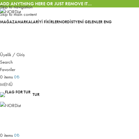
ADD ANYTHING HERE OR JUST REMOVE IT…
Skip to navigation
Skip to main content
MAĞAZA
MARKALAR
İYI FIKIRLER
NORDIST
YENI GELENLER
ENG
Üyelik / Giriş
Search
Favoriler
0
items
0
₺
MENÜ
TUR
0
items
0
₺