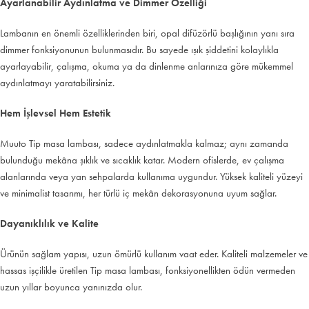
Ayarlanabilir Aydınlatma ve Dimmer Özelliği
Lambanın en önemli özelliklerinden biri, opal difüzörlü başlığının yanı sıra
dimmer fonksiyonunun bulunmasıdır. Bu sayede ışık şiddetini kolaylıkla
ayarlayabilir, çalışma, okuma ya da dinlenme anlarınıza göre mükemmel
aydınlatmayı yaratabilirsiniz.
Hem İşlevsel Hem Estetik
Muuto Tip masa lambası, sadece aydınlatmakla kalmaz; aynı zamanda
bulunduğu mekâna şıklık ve sıcaklık katar. Modern ofislerde, ev çalışma
alanlarında veya yan sehpalarda kullanıma uygundur. Yüksek kaliteli yüzeyi
ve minimalist tasarımı, her türlü iç mekân dekorasyonuna uyum sağlar.
Dayanıklılık ve Kalite
Ürünün sağlam yapısı, uzun ömürlü kullanım vaat eder. Kaliteli malzemeler ve
hassas işçilikle üretilen Tip masa lambası, fonksiyonellikten ödün vermeden
uzun yıllar boyunca yanınızda olur.