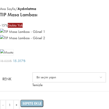
Ana Sayfa
Aydınlatma
TIP Masa Lambası
-15%
Stokta Yok
15.317
₺
18.020
₺
RENK
Temizle
SEPETE EKLE