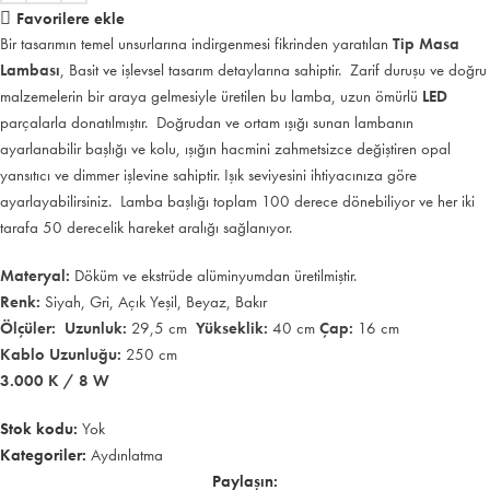
Favorilere ekle
Bir tasarımın temel unsurlarına indirgenmesi fikrinden yaratılan
Tip Masa
Lambası
, Basit ve işlevsel tasarım detaylarına sahiptir. Zarif duruşu ve doğru
malzemelerin bir araya gelmesiyle üretilen bu lamba, uzun ömürlü
LED
parçalarla donatılmıştır. Doğrudan ve ortam ışığı sunan lambanın
ayarlanabilir başlığı ve kolu, ışığın hacmini zahmetsizce değiştiren opal
yansıtıcı ve dimmer işlevine sahiptir. Işık seviyesini ihtiyacınıza göre
ayarlayabilirsiniz. Lamba başlığı toplam 100 derece dönebiliyor ve her iki
tarafa 50 derecelik hareket aralığı sağlanıyor.
Materyal:
Döküm ve ekstrüde alüminyumdan üretilmiştir.
Renk:
Siyah, Gri, Açık Yeşil, Beyaz, Bakır
Ölçüler: Uzunluk:
29,5 cm
Yükseklik:
40 cm
Çap:
16 cm
Kablo Uzunluğu:
250 cm
3.000 K / 8 W
Stok kodu:
Yok
Kategoriler:
Aydınlatma
Paylaşın: