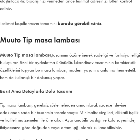
ulaştırılacaktır. Siparişinizi vermeden önce teslimat adresinizi lütfen kontrol
ediniz.
Teslimat koşullarımızın tamamını
burada görebilirsiniz
.
Muuto Tip masa lambası
Muuto Tip masa lambası
,tasarımın özüne inerek sadeliği ve fonksiyonelliği
buluşturan özel bir aydınlatma ürünüdür. İskandinav tasarımının karakteristik
özelliklerini taşıyan bu masa lambası, modern yaşam alanlarına hem estetik
hem de kullanışlı bir dokunuş yapar.
Basit Ama Detaylarla Dolu Tasarım
Tip masa lambası, gereksiz süslemelerden arındırılarak sadece işlevine
odaklanan sade bir tasarımla tasarlanmıştır. Minimalist çizgileri, dikkatli işçilik
ve kaliteli malzemeleri ile öne çıkar. Ayarlanabilir başlığı ve kolu sayesinde,
ihtiyacınıza göre doğrudan veya ortam ışığı olarak kullanabilirsiniz.