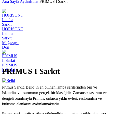
Ana Sayfa
Aydınlatma
PRIMUS I Sarkıt
HORISONT
Lamba
Sarkıt
Mağazaya
Dön
PRIMUS
PRIMUS I Sarkıt
II Sarkıt
Primus Sarkıt, Belid’in en bilinen lamba serilerinden biri ve
İskandinav tasarımının gerçek bir klasiğidir. Zamansız tasarımı ve
dengeli oranlarıyla Primus, onlarca yıldır evleri, restoranları ve
buluşma alanlarını aydınlatmaktadır.
Primus serisi, ışığı aşağıya yönlendirirken parlama etkisini en aza