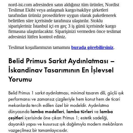
nord-ist.com adresinden satın aldığınız tüm ürünler, Nordist
Teslimat Ekibi veya anlaşmalı kargo/nakliye şirketleri
tarafından ürünüz prosedürlere uygun olarak paketlenerek
belirtilen süre içerisinde tarafınıza ulaştırılır. Stoklu
siparişleriniz İstanbul içi en geç 3 iş günü içerisinde kargo
firmasına ulaştırılacaktır. Siparişinizi vermeden önce teslimat
adresinizi lütfen kontrol ediniz.
Teslimat koşullarımızın tamamını
burada görebilirsiniz
.
Belid Primus Sarkıt Aydınlatması –
İskandinav Tasarımının En İşlevsel
Yorumu
Belid Primus 1 sarkıt aydınlatması, minimal tasarım dili, güçlü ışık
performansı ve zamansız çizgileriyle hem konut hem de ticari
mekanlarda tercih edilen özel bir modeldir. Aydınlatma
dünyasında
lamba modelleri
,
lamba türleri
ve
lamba
çeşitleri
içerisinde öne çıkan Primus 1; estetik sadeliği,
dayanıklı yapısı ve kusursuz ışık dağılımıyla modern mekânların
vazgeçilmez bir tamamlayıcısıdır.