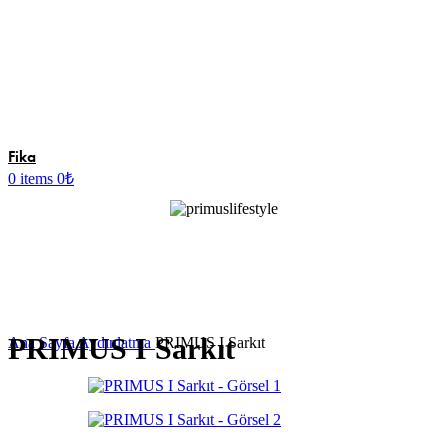
Fika
0
items
0
₺
Tasarımcı
Belid
PRIMUS I Sarkıt
Ana Sayfa
Aydınlatma
PRIMUS I Sarkıt