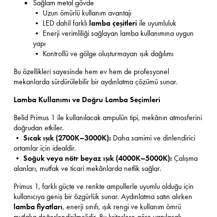
Sağlam metal gövde
• Uzun ömürlü kullanım avantajı
• LED dahil farklı
lamba çeşitleri
ile uyumluluk
• Enerji verimliliği sağlayan lamba kullanımına uygun
yapı
• Kontrollü ve gölge oluşturmayan ışık dağılımı
Bu özellikleri sayesinde hem ev hem de profesyonel
mekanlarda sürdürülebilir bir aydınlatma çözümü sunar.
Lamba Kullanımı ve Doğru Lamba Seçimleri
Belid Primus 1 ile kullanılacak ampulün tipi, mekânın atmosferini
doğrudan etkiler.
•
Sıcak ışık (2700K–3000K):
Daha samimi ve dinlendirici
ortamlar için idealdir.
•
Soğuk veya nötr beyaz ışık (4000K–5000K):
Çalışma
alanları, mutfak ve ticari mekânlarda netlik sağlar.
Primus 1, farklı güçte ve renkte ampullerle uyumlu olduğu için
kullanıcıya geniş bir özgürlük sunar. Aydınlatma satın alırken
lamba fiyatları
, enerji sınıfı, ışık rengi ve kullanım ömrü
mutlaka değerlendirilmelidir. Bu kriterlere göre yapılacak