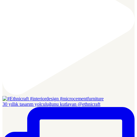
30 yıllık tasarım yolculuğunu kutlayan @ethnicraft