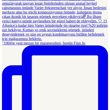
"1904'te yeni mezun bir marangozken, bugün Finn Ju