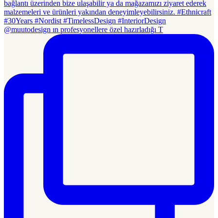
@muutodesign ın profesyonellere özel hazırladığı T