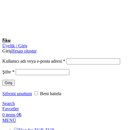
Fika
Üyelik / Giriş
Giriş
Hesap oluştur
Gerekli
Kullanıcı adı veya e-posta adresi
*
Gerekli
Şifre
*
Giriş
Şifremi unuttum
Beni hatırla
Search
Favoriler
0
items
0
₺
MENÜ