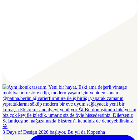
3 Days of Design 2026 başlıyor. Bu yıl da Kopenha