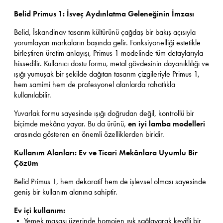
Belid Primus 1: İsveç Aydınlatma Geleneğinin İmzası
Belid, İskandinav tasarım kültürünü çağdaş bir bakış açısıyla
yorumlayan markaların başında gelir. Fonksiyonelliği estetikle
birleştiren üretim anlayışı, Primus 1 modelinde tüm detaylarıyla
hissedilir. Kullanıcı dostu formu, metal gövdesinin dayanıklılığı ve
ışığı yumuşak bir şekilde dağıtan tasarım çizgileriyle Primus 1,
hem samimi hem de profesyonel alanlarda rahatlıkla
kullanılabilir.
Yuvarlak formu sayesinde ışığı doğrudan değil, kontrollü bir
biçimde mekâna yayar. Bu da ürünü,
en iyi lamba modelleri
arasında gösteren en önemli özelliklerden biridir.
Kullanım Alanları: Ev ve Ticari Mekânlara Uyumlu Bir
Çözüm
Belid Primus 1, hem dekoratif hem de işlevsel olması sayesinde
geniş bir kullanım alanına sahiptir.
Ev içi kullanım:
• Yemek masası üzerinde homojen ışık sağlayarak keyifli bir