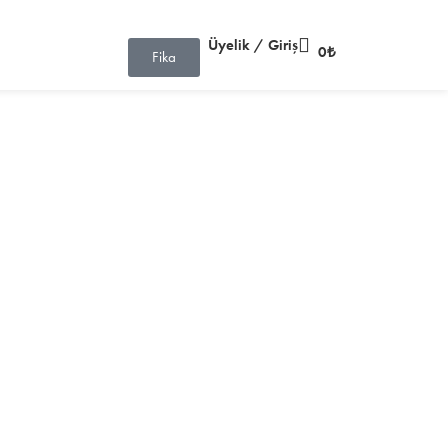
Üyelik / Giriş
0
₺
Fika