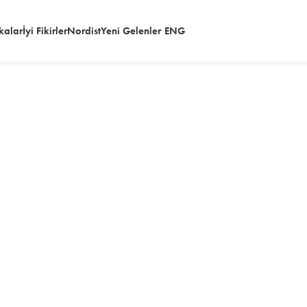
kalar
İyi Fikirler
Nordist
Yeni Gelenler
ENG