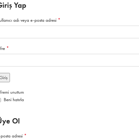
Giriş Yap
*
ullanıcı adı veya e-posta adresi
*
ifre
Giriş
ifremi unuttum
Beni hatırla
Üye Ol
*
-posta adresi