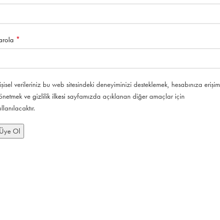
*
arola
işisel verileriniz bu web sitesindeki deneyiminizi desteklemek, hesabınıza erişim
önetmek ve
gizlilik ilkesi
sayfamızda açıklanan diğer amaçlar için
ullanılacaktır.
Üye Ol