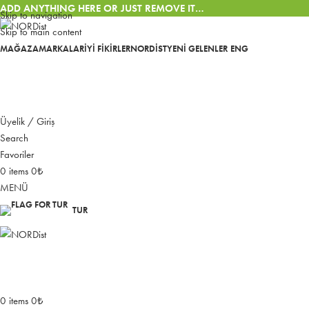
ADD ANYTHING HERE OR JUST REMOVE IT…
Skip to navigation
Skip to main content
MAĞAZA
MARKALAR
İYI FIKIRLER
NORDIST
YENI GELENLER
ENG
Üyelik / Giriş
Search
Favoriler
0
items
0
₺
MENÜ
TUR
0
items
0
₺