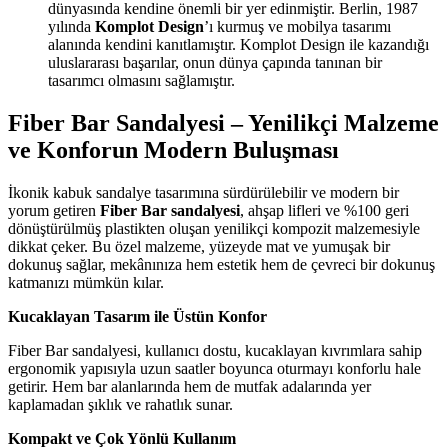
dünyasında kendine önemli bir yer edinmiştir. Berlin, 1987
yılında
Komplot Design
’ı kurmuş ve mobilya tasarımı
alanında kendini kanıtlamıştır. Komplot Design ile kazandığı
uluslararası başarılar, onun dünya çapında tanınan bir
tasarımcı olmasını sağlamıştır.
Fiber Bar Sandalyesi – Yenilikçi Malzeme
ve Konforun Modern Buluşması
İkonik kabuk sandalye tasarımına sürdürülebilir ve modern bir
yorum getiren
Fiber Bar sandalyesi
, ahşap lifleri ve %100 geri
dönüştürülmüş plastikten oluşan yenilikçi kompozit malzemesiyle
dikkat çeker. Bu özel malzeme, yüzeyde mat ve yumuşak bir
dokunuş sağlar, mekânınıza hem estetik hem de çevreci bir dokunuş
katmanızı mümkün kılar.
Kucaklayan Tasarım ile Üstün Konfor
Fiber Bar sandalyesi, kullanıcı dostu, kucaklayan kıvrımlara sahip
ergonomik yapısıyla uzun saatler boyunca oturmayı konforlu hale
getirir. Hem bar alanlarında hem de mutfak adalarında yer
kaplamadan şıklık ve rahatlık sunar.
Kompakt ve Çok Yönlü Kullanım