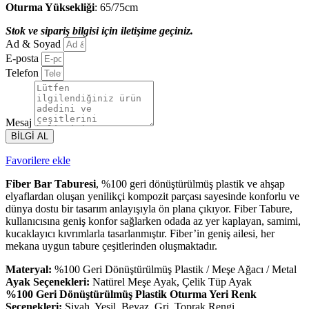
Oturma Yüksekliği
: 65/75cm
Stok ve sipariş bilgisi için iletişime geçiniz.
Ad & Soyad
E-posta
Telefon
Mesaj
BİLGİ AL
Favorilere ekle
Fiber Bar Taburesi
, %100 geri dönüştürülmüş plastik ve ahşap
elyaflardan oluşan yenilikçi kompozit parçası sayesinde konforlu ve
dünya dostu bir tasarım anlayışıyla ön plana çıkıyor. Fiber Tabure,
kullanıcısına geniş konfor sağlarken odada az yer kaplayan, samimi,
kucaklayıcı kıvrımlarla tasarlanmıştır. Fiber’in geniş ailesi, her
mekana uygun tabure çeşitlerinden oluşmaktadır.
Materyal:
%100 Geri Dönüştürülmüş Plastik / Meşe Ağacı / Metal
Ayak Seçenekleri:
Natürel Meşe Ayak, Çelik Tüp Ayak
%100 Geri Dönüştürülmüş Plastik Oturma Yeri Renk
Seçenekleri:
Siyah, Yeşil, Beyaz, Gri, Toprak Rengi