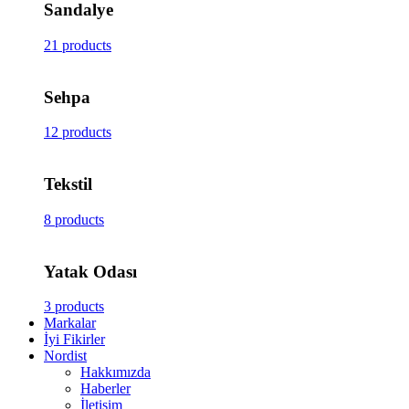
Sandalye
21 products
Sehpa
12 products
Tekstil
8 products
Yatak Odası
3 products
Markalar
İyi Fikirler
Nordist
Hakkımızda
Haberler
İletişim