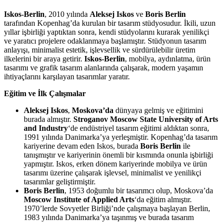
Iskos-Berlin
, 2010 yılında
Aleksej Iskos
ve
Boris Berlin
tarafından Kopenhag’da kurulan bir tasarım stüdyosudur. İkili, uzun
yıllar işbirliği yaptıktan sonra, kendi stüdyolarını kurarak yenilikçi
ve yaratıcı projelere odaklanmaya başlamıştır. Stüdyonun tasarım
anlayışı, minimalist estetik, işlevsellik ve sürdürülebilir üretim
ilkelerini bir araya getirir.
Iskos-Berlin
, mobilya, aydınlatma, ürün
tasarımı ve grafik tasarım alanlarında çalışarak, modern yaşamın
ihtiyaçlarını karşılayan tasarımlar yaratır.
Eğitim ve İlk Çalışmalar
Aleksej Iskos
,
Moskova’da
dünyaya gelmiş ve eğitimini
burada almıştır.
Stroganov Moscow State University of Arts
and Industry
‘de endüstriyel tasarım eğitimi aldıktan sonra,
1991 yılında Danimarka’ya yerleşmiştir. Kopenhag’da tasarım
kariyerine devam eden Iskos, burada
Boris Berlin
ile
tanışmıştır ve kariyerinin önemli bir kısmında onunla işbirliği
yapmıştır. Iskos, erken dönem kariyerinde mobilya ve ürün
tasarımı üzerine çalışarak işlevsel, minimalist ve yenilikçi
tasarımlar geliştirmiştir.
Boris Berlin
, 1953 doğumlu bir tasarımcı olup, Moskova’da
Moscow Institute of Applied Arts
‘da eğitim almıştır.
1970’lerde Sovyetler Birliği’nde çalışmaya başlayan Berlin,
1983 yılında Danimarka’ya taşınmış ve burada tasarım