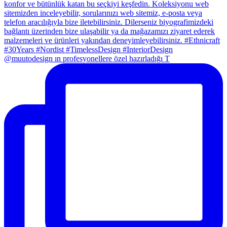
@muutodesign ın profesyonellere özel hazırladığı T