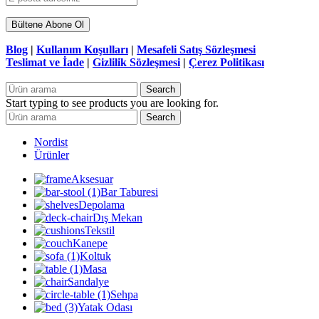
Blog
|
Kullanım Koşulları
|
Mesafeli Satış Sözleşmesi
Teslimat ve İade
|
Gizlilik Sözleşmesi
|
Çerez Politikası
Search
Start typing to see products you are looking for.
Search
Nordist
Ürünler
Aksesuar
Bar Taburesi
Depolama
Dış Mekan
Tekstil
Kanepe
Koltuk
Masa
Sandalye
Sehpa
Yatak Odası