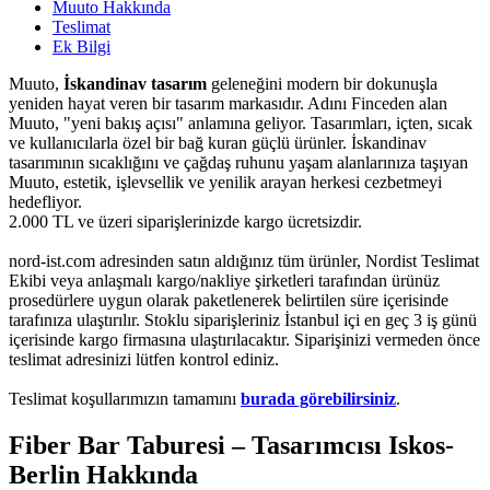
Muuto Hakkında
Teslimat
Ek Bilgi
Muuto,
İskandinav tasarım
geleneğini modern bir dokunuşla
yeniden hayat veren bir tasarım markasıdır. Adını Finceden alan
Muuto, "yeni bakış açısı" anlamına geliyor. Tasarımları, içten, sıcak
ve kullanıcılarla özel bir bağ kuran güçlü ürünler. İskandinav
tasarımının sıcaklığını ve çağdaş ruhunu yaşam alanlarınıza taşıyan
Muuto, estetik, işlevsellik ve yenilik arayan herkesi cezbetmeyi
hedefliyor.
2.000 TL ve üzeri siparişlerinizde kargo ücretsizdir.
nord-ist.com adresinden satın aldığınız tüm ürünler, Nordist Teslimat
Ekibi veya anlaşmalı kargo/nakliye şirketleri tarafından ürünüz
prosedürlere uygun olarak paketlenerek belirtilen süre içerisinde
tarafınıza ulaştırılır. Stoklu siparişleriniz İstanbul içi en geç 3 iş günü
içerisinde kargo firmasına ulaştırılacaktır. Siparişinizi vermeden önce
teslimat adresinizi lütfen kontrol ediniz.
Teslimat koşullarımızın tamamını
burada görebilirsiniz
.
Fiber Bar Taburesi – Tasarımcısı Iskos-
Berlin Hakkında