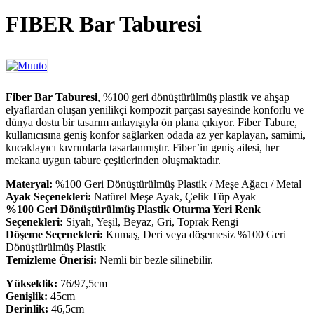
FIBER Bar Taburesi
Fiber Bar Taburesi
, %100 geri dönüştürülmüş plastik ve ahşap
elyaflardan oluşan yenilikçi kompozit parçası sayesinde konforlu ve
dünya dostu bir tasarım anlayışıyla ön plana çıkıyor. Fiber Tabure,
kullanıcısına geniş konfor sağlarken odada az yer kaplayan, samimi,
kucaklayıcı kıvrımlarla tasarlanmıştır. Fiber’in geniş ailesi, her
mekana uygun tabure çeşitlerinden oluşmaktadır.
Materyal:
%100 Geri Dönüştürülmüş Plastik / Meşe Ağacı / Metal
Ayak Seçenekleri:
Natürel Meşe Ayak, Çelik Tüp Ayak
%100 Geri Dönüştürülmüş Plastik Oturma Yeri Renk
Seçenekleri:
Siyah, Yeşil, Beyaz, Gri, Toprak Rengi
Döşeme Seçenekleri:
Kumaş, Deri veya döşemesiz %100 Geri
Dönüştürülmüş Plastik
Temizleme Önerisi:
Nemli bir bezle silinebilir.
Yükseklik:
76/97,5cm
Genişlik:
45cm
Derinlik:
46,5cm