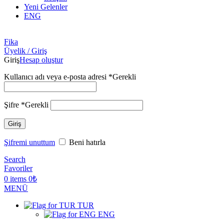
Yeni Gelenler
ENG
Fika
Üyelik / Giriş
Giriş
Hesap oluştur
Kullanıcı adı veya e-posta adresi
*
Gerekli
Şifre
*
Gerekli
Giriş
Şifremi unuttum
Beni hatırla
Search
Favoriler
0
items
0
₺
MENÜ
TUR
ENG