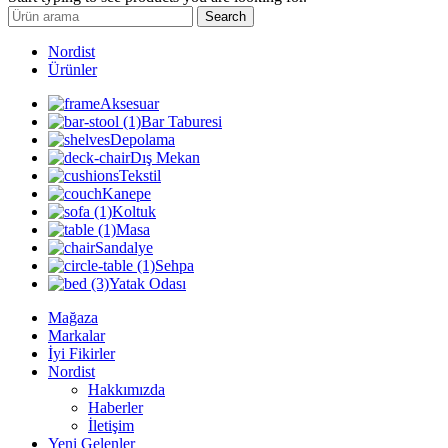
Search
Nordist
Ürünler
Aksesuar
Bar Taburesi
Depolama
Dış Mekan
Tekstil
Kanepe
Koltuk
Masa
Sandalye
Sehpa
Yatak Odası
Mağaza
Markalar
İyi Fikirler
Nordist
Hakkımızda
Haberler
İletişim
Yeni Gelenler