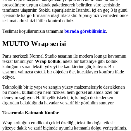
prosedürlere uygun olarak paketlenerek belirtilen süre içerisinde
tarafınıza ulaştırılır. Stoklu siparişleriniz İstanbul içi en geç 3 iş günü
içerisinde kargo firmasına ulaştırılacaktır. Siparişinizi vermeden önce
teslimat adresinizi lütfen kontrol ediniz.
Teslimat koşullarımızın tamamını
burada görebilirsiniz
.
MUUTO Wrap serisi
Paris merkezli Normal Studio tasarımı ile modern lounge kavramını
tekrar tanımlıyor.
Wrap koltuk
, adeta bir battaniye gibi koltuk
kabuğunu saran tekstil yüzeyi ile karakterine güç katıyor. Bu
tasarım, yalnızca estetik bir objeden öte, kucaklayıcı konforu ifade
ediyor.
Teknolojik bir iç yapı ve zengin yüzey malzemeleriyle desteklenen
bu model, kullanıcıya hem fiziksel hem görsel anlamda özel bir
deneyim sağlıyor. Hafif çelik iskelet, iç kabuğu desteklerken
dışarıdan bakıldığında havadar ve zarif bir görünüm sunuyor
Tasarımda Katmanlı Konfor
Wrap koltuğun en dikkat çekici özelliği, tekstilin doğal etkisi:
yüzeye dakik ve zarif biçimde uyumlu katmanlı dolgu yerleştirilmiş.