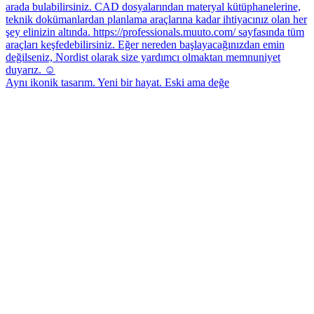
Aynı ikonik tasarım. Yeni bir hayat. Eski ama değe