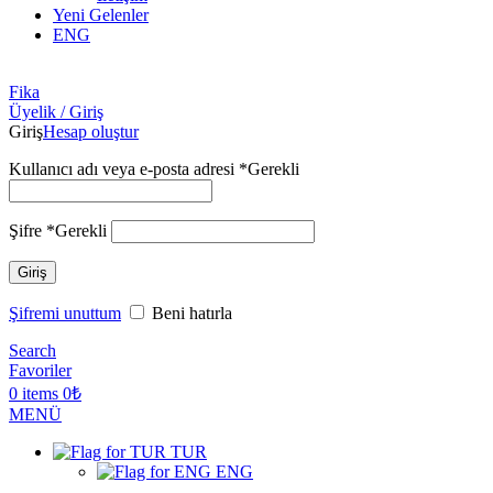
Yeni Gelenler
ENG
Fika
Üyelik / Giriş
Giriş
Hesap oluştur
Kullanıcı adı veya e-posta adresi
*
Gerekli
Şifre
*
Gerekli
Giriş
Şifremi unuttum
Beni hatırla
Search
Favoriler
0
items
0
₺
MENÜ
TUR
ENG