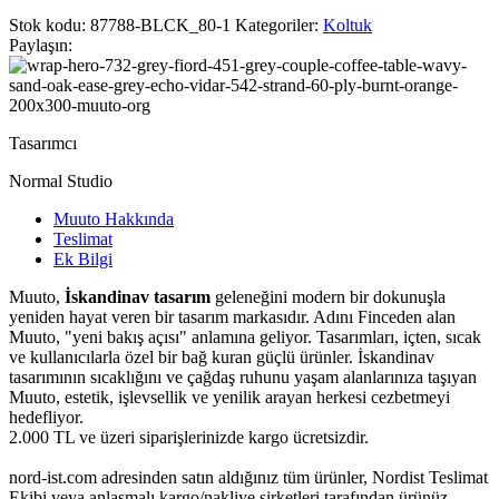
Stok kodu:
87788-BLCK_80-1
Kategoriler:
Koltuk
Paylaşın:
Tasarımcı
Normal Studio
Muuto Hakkında
Teslimat
Ek Bilgi
Muuto,
İskandinav tasarım
geleneğini modern bir dokunuşla
yeniden hayat veren bir tasarım markasıdır. Adını Finceden alan
Muuto, "yeni bakış açısı" anlamına geliyor. Tasarımları, içten, sıcak
ve kullanıcılarla özel bir bağ kuran güçlü ürünler. İskandinav
tasarımının sıcaklığını ve çağdaş ruhunu yaşam alanlarınıza taşıyan
Muuto, estetik, işlevsellik ve yenilik arayan herkesi cezbetmeyi
hedefliyor.
2.000 TL ve üzeri siparişlerinizde kargo ücretsizdir.
nord-ist.com adresinden satın aldığınız tüm ürünler, Nordist Teslimat
Ekibi veya anlaşmalı kargo/nakliye şirketleri tarafından ürünüz