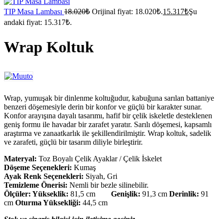
TIP Masa Lambası
18.020
₺
Orijinal fiyat: 18.020₺.
15.317
₺
Şu
andaki fiyat: 15.317₺.
Wrap Koltuk
Wrap, yumuşak bir dinlenme koltuğudur, kabuğuna sarılan battaniye
benzeri döşemesiyle derin bir konfor ve güçlü bir karakter sunar.
Konfor arayışına dayalı tasarımı, hafif bir çelik iskeletle desteklenen
geniş formu ile havadar bir zarafet yaratır. Sarılı döşemesi, kapsamlı
araştırma ve zanaatkarlık ile şekillendirilmiştir. Wrap koltuk, sadelik
ve zarafeti, güçlü bir tasarım diliyle birleştirir.
Materyal:
Toz Boyalı Çelik Ayaklar / Çelik İskelet
Döşeme Seçenekleri:
Kumaş
Ayak Renk Seçenekleri:
Siyah, Gri
Temizleme Önerisi:
Nemli bir bezle silinebilir.
Ölçüler:
Yükseklik:
81,5 cm
Genişlik:
91,3 cm
Derinlik:
91
cm
Oturma Yüksekliği:
44,5 cm