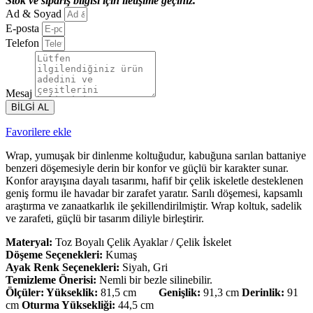
Stok ve sipariş bilgisi için iletişime geçiniz.
Ad & Soyad
E-posta
Telefon
Mesaj
BİLGİ AL
Favorilere ekle
Wrap, yumuşak bir dinlenme koltuğudur, kabuğuna sarılan battaniye
benzeri döşemesiyle derin bir konfor ve güçlü bir karakter sunar.
Konfor arayışına dayalı tasarımı, hafif bir çelik iskeletle desteklenen
geniş formu ile havadar bir zarafet yaratır. Sarılı döşemesi, kapsamlı
araştırma ve zanaatkarlık ile şekillendirilmiştir. Wrap koltuk, sadelik
ve zarafeti, güçlü bir tasarım diliyle birleştirir.
Materyal:
Toz Boyalı Çelik Ayaklar / Çelik İskelet
Döşeme Seçenekleri:
Kumaş
Ayak Renk Seçenekleri:
Siyah, Gri
Temizleme Önerisi:
Nemli bir bezle silinebilir.
Ölçüler:
Yükseklik:
81,5 cm
Genişlik:
91,3 cm
Derinlik:
91
cm
Oturma Yüksekliği:
44,5 cm