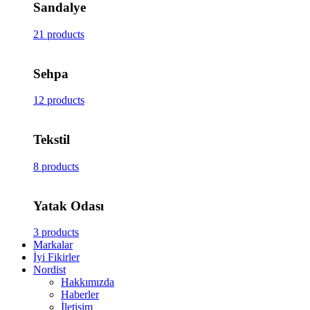
Sandalye
21 products
Sehpa
12 products
Tekstil
8 products
Yatak Odası
3 products
Markalar
İyi Fikirler
Nordist
Hakkımızda
Haberler
İletişim