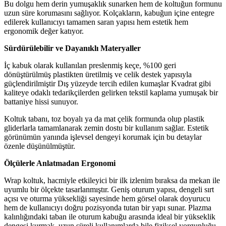
Bu dolgu hem derin yumuşaklık sunarken hem de koltuğun formunu
uzun süre korumasını sağlıyor. Kolçakların, kabuğun içine entegre
edilerek kullanıcıyı tamamen saran yapısı hem estetik hem
ergonomik değer katıyor.
Sürdürülebilir ve Dayanıklı Materyaller
İç kabuk olarak kullanılan preslenmiş keçe, %100 geri
dönüştürülmüş plastikten üretilmiş ve celik destek yapısıyla
güçlendirilmiştir Dış yüzeyde tercih edilen kumaşlar Kvadrat gibi
kaliteye odaklı tedarikçilerden gelirken tekstil kaplama yumuşak bir
battaniye hissi sunuyor.
Koltuk tabanı, toz boyalı ya da mat çelik formunda olup plastik
gliderlarla tamamlanarak zemin dostu bir kullanım sağlar. Estetik
görünümün yanında işlevsel dengeyi korumak için bu detaylar
özenle düşünülmüştür.
Ölçülerle Anlatmadan Ergonomi
Wrap koltuk, hacmiyle etkileyici bir ilk izlenim bıraksa da mekan ile
uyumlu bir ölçekte tasarlanmıştır. Geniş oturum yapısı, dengeli sırt
açısı ve oturma yüksekliği sayesinde hem görsel olarak doyurucu
hem de kullanıcıyı doğru pozisyonda tutan bir yapı sunar. Plazma
kalınlığındaki taban ile oturum kabuğu arasında ideal bir yükseklik
dengesi kurmak, uzun süreli kullanımlarda bile fiziksel yorgunluğu