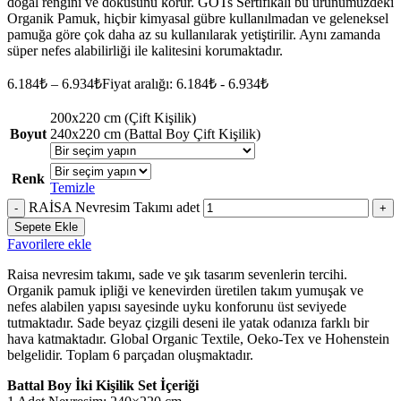
doğal rengini ve dokusunu korur. GOTs Sertifikalı bu ürünümüzdeki
Organik Pamuk, hiçbir kimyasal gübre kullanılmadan ve geleneksel
pamuğa göre çok daha az su kullanılarak yetiştirilir. Aynı zamanda
süper nefes alabilirliği ile kalitesini korumaktadır.
6.184
₺
–
6.934
₺
Fiyat aralığı: 6.184₺ - 6.934₺
200x220 cm (Çift Kişilik)
Boyut
240x220 cm (Battal Boy Çift Kişilik)
Renk
Temizle
RAİSA Nevresim Takımı adet
Sepete Ekle
Favorilere ekle
Raisa nevresim takımı, sade ve şık tasarım sevenlerin tercihi.
Organik pamuk ipliği ve kenevirden üretilen takım yumuşak ve
nefes alabilen yapısı sayesinde uyku konforunu üst seviyede
tutmaktadır. Sade beyaz çizgili deseni ile yatak odanıza farklı bir
hava katmaktadır. Global Organic Textile, Oeko-Tex ve Hohenstein
belgelidir. Toplam 6 parçadan oluşmaktadır.
Battal Boy İki Kişilik Set İçeriği