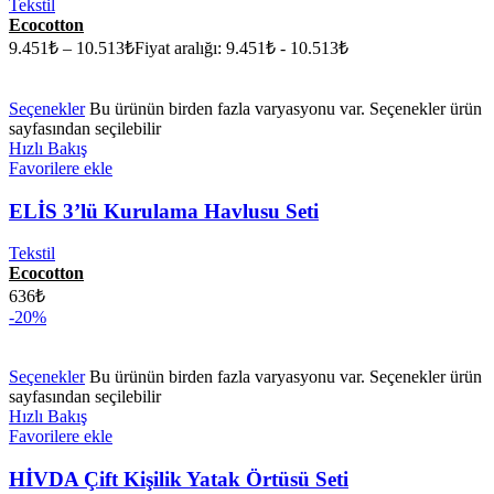
Tekstil
Ecocotton
9.451
₺
–
10.513
₺
Fiyat aralığı: 9.451₺ - 10.513₺
Seçenekler
Bu ürünün birden fazla varyasyonu var. Seçenekler ürün
sayfasından seçilebilir
Hızlı Bakış
Favorilere ekle
ELİS 3’lü Kurulama Havlusu Seti
Tekstil
Ecocotton
636
₺
-20%
Seçenekler
Bu ürünün birden fazla varyasyonu var. Seçenekler ürün
sayfasından seçilebilir
Hızlı Bakış
Favorilere ekle
HİVDA Çift Kişilik Yatak Örtüsü Seti