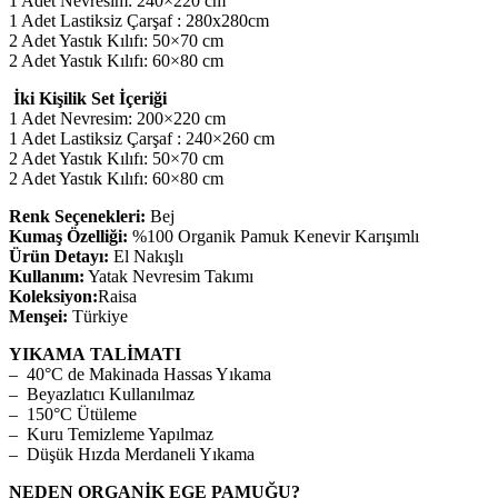
1 Adet Nevresim: 240×220 cm
1 Adet Lastiksiz Çarşaf : 280x280cm
2 Adet Yastık Kılıfı: 50×70 cm
2 Adet Yastık Kılıfı: 60×80 cm
İki Kişilik Set İçeriği
1 Adet Nevresim: 200×220 cm
1 Adet Lastiksiz Çarşaf : 240×260 cm
2 Adet Yastık Kılıfı: 50×70 cm
2 Adet Yastık Kılıfı: 60×80 cm
Renk Seçenekleri:
Bej
Kumaş Özelliği:
%100 Organik Pamuk Kenevir Karışımlı
Ürün Detayı:
El Nakışlı
Kullanım:
Yatak Nevresim Takımı
Koleksiyon:
Raisa
Menşei:
Türkiye
YIKAMA TALİMATI
– 40°C de Makinada Hassas Yıkama
– Beyazlatıcı Kullanılmaz
– 150°C Ütüleme
– Kuru Temizleme Yapılmaz
– Düşük Hızda Merdaneli Yıkama
NEDEN ORGANİK EGE PAMUĞU?