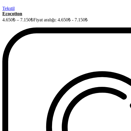
Tekstil
Ecocotton
4.650
₺
–
7.150
₺
Fiyat aralığı: 4.650₺ - 7.150₺