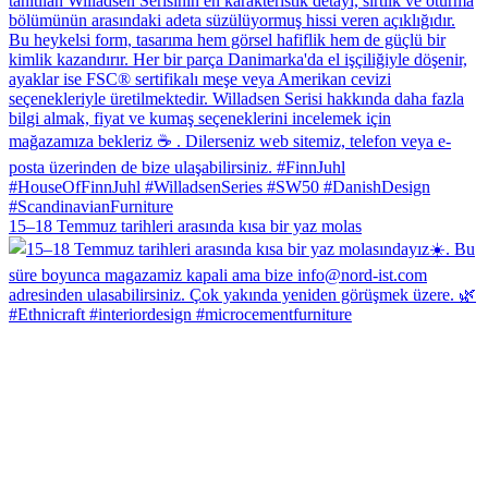
15–18 Temmuz tarihleri arasında kısa bir yaz molas
#Ethnicraft #interiordesign #microcementfurniture