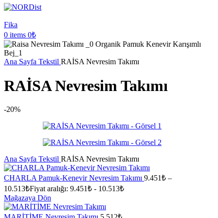
Fika
0
items
0
₺
Ana Sayfa
Tekstil
RAİSA Nevresim Takımı
RAİSA Nevresim Takımı
-20%
Ana Sayfa
Tekstil
RAİSA Nevresim Takımı
CHARLA Pamuk-Kenevir Nevresim Takımı
9.451
₺
–
10.513
₺
Fiyat aralığı: 9.451₺ - 10.513₺
Mağazaya Dön
MARİTİME Nevresim Takımı
5.512
₺