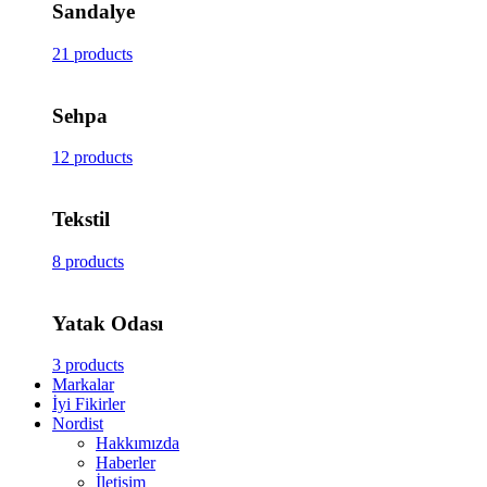
Sandalye
21 products
Sehpa
12 products
Tekstil
8 products
Yatak Odası
3 products
Markalar
İyi Fikirler
Nordist
Hakkımızda
Haberler
İletişim