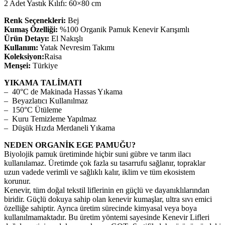
2 Adet Yastık Kılıfı: 60×80 cm
Renk Seçenekleri:
Bej
Kumaş Özelliği:
%100 Organik Pamuk Kenevir Karışımlı
Ürün Detayı:
El Nakışlı
Kullanım:
Yatak Nevresim Takımı
Koleksiyon:
Raisa
Menşei:
Türkiye
YIKAMA TALİMATI
– 40°C de Makinada Hassas Yıkama
– Beyazlatıcı Kullanılmaz
– 150°C Ütüleme
– Kuru Temizleme Yapılmaz
– Düşük Hızda Merdaneli Yıkama
NEDEN ORGANİK EGE PAMUĞU?
Biyolojik pamuk üretiminde hiçbir suni gübre ve tarım ilacı
kullanılamaz. Üretimde çok fazla su tasarrufu sağlanır, topraklar
uzun vadede verimli ve sağlıklı kalır, iklim ve tüm ekosistem
korunur.
Kenevir, tüm doğal tekstil liflerinin en güçlü ve dayanıklılarından
biridir. Güçlü dokuya sahip olan kenevir kumaşlar, ultra sıvı emici
özelliğe sahiptir. Ayrıca üretim sürecinde kimyasal veya boya
kullanılmamaktadır. Bu üretim yöntemi sayesinde Kenevir Lifleri