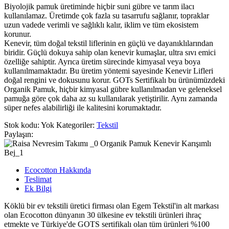
Biyolojik pamuk üretiminde hiçbir suni gübre ve tarım ilacı
kullanılamaz. Üretimde çok fazla su tasarrufu sağlanır, topraklar
uzun vadede verimli ve sağlıklı kalır, iklim ve tüm ekosistem
korunur.
Kenevir, tüm doğal tekstil liflerinin en güçlü ve dayanıklılarından
biridir. Güçlü dokuya sahip olan kenevir kumaşlar, ultra sıvı emici
özelliğe sahiptir. Ayrıca üretim sürecinde kimyasal veya boya
kullanılmamaktadır. Bu üretim yöntemi sayesinde Kenevir Lifleri
doğal rengini ve dokusunu korur. GOTs Sertifikalı bu ürünümüzdeki
Organik Pamuk, hiçbir kimyasal gübre kullanılmadan ve geleneksel
pamuğa göre çok daha az su kullanılarak yetiştirilir. Aynı zamanda
süper nefes alabilirliği ile kalitesini korumaktadır.
Stok kodu:
Yok
Kategoriler:
Tekstil
Paylaşın:
Ecocotton Hakkında
Teslimat
Ek Bilgi
Köklü bir ev tekstili üretici firması olan Egem Tekstil'in alt markası
olan Ecocotton dünyanın 30 ülkesine ev tekstili ürünleri ihraç
etmekte ve Türkiye'de GOTS sertifikalı olan tüm ürünleri %100