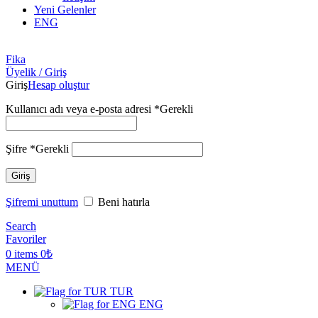
Yeni Gelenler
ENG
Fika
Üyelik / Giriş
Giriş
Hesap oluştur
Kullanıcı adı veya e-posta adresi
*
Gerekli
Şifre
*
Gerekli
Giriş
Şifremi unuttum
Beni hatırla
Search
Favoriler
0
items
0
₺
MENÜ
TUR
ENG