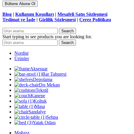
Blog
|
Kullanım Koşulları
|
Mesafeli Satış Sözleşmesi
Teslimat ve İade
|
Gizlilik Sözleşmesi
|
Çerez Politikası
Search
Start typing to see products you are looking for.
Search
Nordist
Ürünler
Aksesuar
Bar Taburesi
Depolama
Dış Mekan
Tekstil
Kanepe
Koltuk
Masa
Sandalye
Sehpa
Yatak Odası
Mağaza