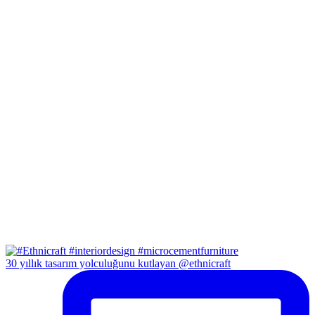
30 yıllık tasarım yolculuğunu kutlayan @ethnicraft