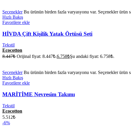
Seçenekler
Bu ürünün birden fazla varyasyonu var. Seçenekler ürün sa
Hızlı Bakış
Favorilere ekle
HİVDA Çift Kişilik Yatak Örtüsü Seti
Tekstil
Ecocotton
8.447
₺
Orijinal fiyat: 8.447₺.
6.758
₺
Şu andaki fiyat: 6.758₺.
Seçenekler
Bu ürünün birden fazla varyasyonu var. Seçenekler ürün sa
Hızlı Bakış
Favorilere ekle
MARİTİME Nevresim Takımı
Tekstil
Ecocotton
5.512
₺
-6%