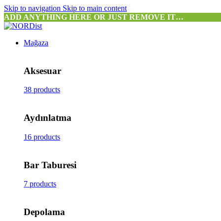
Skip to navigation
Skip to main content
ADD ANYTHING HERE OR JUST REMOVE IT…
Mağaza
Aksesuar
38 products
Aydınlatma
16 products
Bar Taburesi
7 products
Depolama