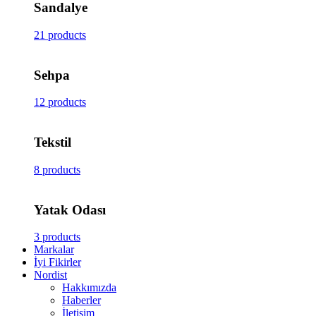
Sandalye
21 products
Sehpa
12 products
Tekstil
8 products
Yatak Odası
3 products
Markalar
İyi Fikirler
Nordist
Hakkımızda
Haberler
İletişim