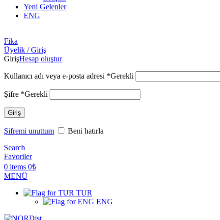
Yeni Gelenler
ENG
Fika
Üyelik / Giriş
Giriş
Hesap oluştur
Kullanıcı adı veya e-posta adresi
*
Gerekli
Şifre
*
Gerekli
Giriş
Şifremi unuttum
Beni hatırla
Search
Favoriler
0
items
0
₺
MENÜ
TUR
ENG