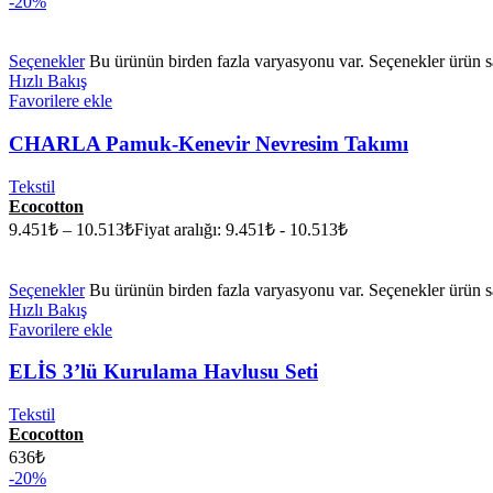
-20%
Seçenekler
Bu ürünün birden fazla varyasyonu var. Seçenekler ürün sa
Hızlı Bakış
Favorilere ekle
CHARLA Pamuk-Kenevir Nevresim Takımı
Tekstil
Ecocotton
9.451
₺
–
10.513
₺
Fiyat aralığı: 9.451₺ - 10.513₺
Seçenekler
Bu ürünün birden fazla varyasyonu var. Seçenekler ürün sa
Hızlı Bakış
Favorilere ekle
ELİS 3’lü Kurulama Havlusu Seti
Tekstil
Ecocotton
636
₺
-20%