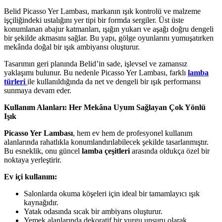
Belid Picasso Yer Lambası, markanın ışık kontrolü ve malzeme
işçiliğindeki ustalığını yer tipi bir formda sergiler. Üst üste
konumlanan abajur katmanları, ışığın yukarı ve aşağı doğru dengeli
bir şekilde akmasını sağlar. Bu yapı, gölge oyunlarını yumuşatırken
mekânda doğal bir ışık ambiyansı oluşturur.
Tasarımın geri planında Belid’in sade, işlevsel ve zamansız
yaklaşımı bulunur. Bu nedenle Picasso Yer Lambası, farklı
lamba
türleri
ile kullanıldığında da net ve dengeli bir ışık performansı
sunmaya devam eder.
Kullanım Alanları: Her Mekâna Uyum Sağlayan Çok Yönlü
Işık
Picasso Yer Lambası
, hem ev hem de profesyonel kullanım
alanlarında rahatlıkla konumlandırılabilecek şekilde tasarlanmıştır.
Bu esneklik, onu güncel
lamba çeşitleri
arasında oldukça özel bir
noktaya yerleştirir.
Ev içi kullanım:
Salonlarda okuma köşeleri için ideal bir tamamlayıcı ışık
kaynağıdır.
Yatak odasında sıcak bir ambiyans oluşturur.
Yemek alanlarında dekoratif bir vurgu unsuru olarak