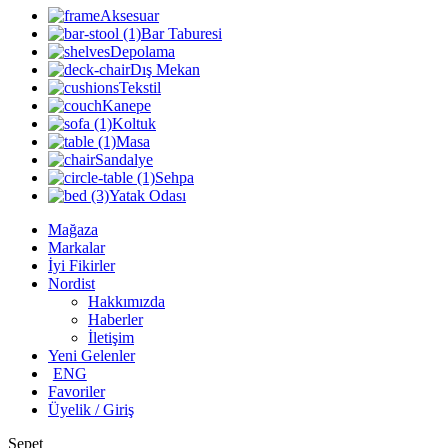
Aksesuar
Bar Taburesi
Depolama
Dış Mekan
Tekstil
Kanepe
Koltuk
Masa
Sandalye
Sehpa
Yatak Odası
Mağaza
Markalar
İyi Fikirler
Nordist
Hakkımızda
Haberler
İletişim
Yeni Gelenler
ENG
Favoriler
Üyelik / Giriş
Sepet