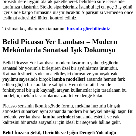
prosedürlere uygun olarak paketlenerek belirtilen süre içerisinde
tarafınıza ulaştırılır. Stoklu siparişleriniz İstanbul içi en geç 3 iş günü
içerisinde kargo firmasına ulaştırılacaktır. Siparişinizi vermeden önce
teslimat adresinizi lütfen kontrol ediniz.
Teslimat koşullarımızın tamamını
burada görebilirsiniz
.
Belid Picasso Yer Lambası – Modern
Mekânlarda Sanatsal Işık Dokunuşu
Belid Picasso Yer Lambası, modern tasarımın yalın çizgilerini
sanatsal bir yorumla birleştiren özel bir aydınlatma ürünüdür.
Katmanlı silueti, sade ama etkileyici duruşu ve yumuşak ışık
yayılımı sayesinde birçok
lamba modelleri
arasında hemen fark
edilen güçlü bir karaktere sahiptir. Hem dekoratif hem de
fonksiyonel bir ışık kaynağı arayan kullanıcılar için tasarlanan bu
model, iç mekân tasarımlarına zarafet ve denge katar.
Picasso serisinin ikonik gövde formu, mekâna huzurlu bir ışık
atmosferi sunarken aynı zamanda modern bir heykel niteliği taşır. Bu
nedenle yer lambası,
lamba seçimleri
sırasında estetik ve ışık
kalitesini bir arada arayanlar için ideal bir seçenek hâline gelir.
Belid İmzası: Şekil, Derinlik ve Işığın Dengeli Yolculuğu