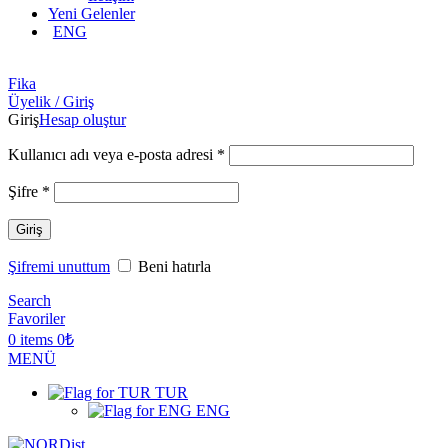
Yeni Gelenler
ENG
Fika
Üyelik / Giriş
Giriş
Hesap oluştur
Gerekli
Kullanıcı adı veya e-posta adresi
*
Gerekli
Şifre
*
Giriş
Şifremi unuttum
Beni hatırla
Search
Favoriler
0
items
0
₺
MENÜ
TUR
ENG