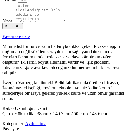
Mesaj
BİLGİ AL
Favorilere ekle
Minimalist formu ve yalın hatlarıyla dikkat çeken Picasso ışığın
doğrudan değil süzülerek yayılmasını sağlayan dairesel metal
formları ile oturma odanızda sıcak ve davetkâr bir atmosfer
oluşturur. İki farklı boyut alternatifi vardır ve ışık şiddetini
ihtiyacınıza göre ayarlayabileceğiniz dimmer uyumlu bir yapıya
sahiptir.
İsveç’in Varberg kentindeki Belid fabrikasında üretilen Picasso,
İskandinav el işçiliği, modern teknoloji ve titiz kalite kontrol
süreçleriyle bir araya gelerek yüksek kalite ve uzun ömür garantisi
sunar.
Kablo Uzunluğu: 1.7 mt
Çap x Yükseklik : 38 cm x 140.3 cm / 50 cm x 148.6 cm
Kategoriler:
Aydınlatma
Paylaşın: