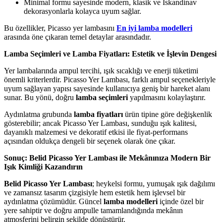
Minimal formu sayesinde modern, klasik ve İskandinav
dekorasyonlarla kolayca uyum sağlar.
Bu özellikler, Picasso yer lambasını
En iyi lamba modelleri
arasında öne çıkaran temel detaylar arasındadır.
Lamba Seçimleri ve Lamba Fiyatları: Estetik ve İşlevin Dengesi
Yer lambalarında ampul tercihi, ışık sıcaklığı ve enerji tüketimi
önemli kriterlerdir. Picasso Yer Lambası, farklı ampul seçenekleriyle
uyum sağlayan yapısı sayesinde kullanıcıya geniş bir hareket alanı
sunar. Bu yönü, doğru
lamba seçimleri
yapılmasını kolaylaştırır.
Aydınlatma grubunda
lamba fiyatları
ürün tipine göre değişkenlik
gösterebilir; ancak Picasso Yer Lambası, sunduğu ışık kalitesi,
dayanıklı malzemesi ve dekoratif etkisi ile fiyat-performans
açısından oldukça dengeli bir seçenek olarak öne çıkar.
Sonuç: Belid Picasso Yer Lambası ile Mekânınıza Modern Bir
Işık Kimliği Kazandırın
Belid Picasso Yer Lambası
; heykelsi formu, yumuşak ışık dağılımı
ve zamansız tasarım çizgisiyle hem estetik hem işlevsel bir
aydınlatma çözümüdür. Güncel
lamba modelleri
içinde özel bir
yere sahiptir ve doğru ampulle tamamlandığında mekânın
atmosferini belirgin şekilde dönüştürür.