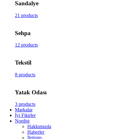
Sandalye
21 products
Sehpa
12 products
Tekstil
8 products
Yatak Odası
3 products
Markalar
İyi Fikirler
Nordist
Hakkımızda
Haberler
İletişim