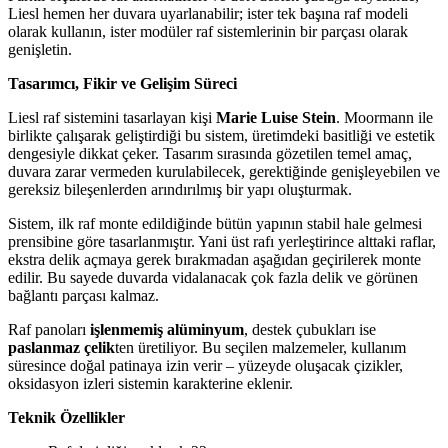
Liesl hemen her duvara uyarlanabilir; ister tek başına raf modeli
olarak kullanın, ister modüler raf sistemlerinin bir parçası olarak
genişletin.
Tasarımcı, Fikir ve Gelişim Süreci
Liesl raf sistemini tasarlayan kişi
Marie Luise Stein
. Moormann ile
birlikte çalışarak geliştirdiği bu sistem, üretimdeki basitliği ve estetik
dengesiyle dikkat çeker. Tasarım sırasında gözetilen temel amaç,
duvara zarar vermeden kurulabilecek, gerektiğinde genişleyebilen ve
gereksiz bileşenlerden arındırılmış bir yapı oluşturmak.
Sistem, ilk raf monte edildiğinde bütün yapının stabil hale gelmesi
prensibine göre tasarlanmıştır. Yani üst rafı yerleştirince alttaki raflar,
ekstra delik açmaya gerek bırakmadan aşağıdan geçirilerek monte
edilir. Bu sayede duvarda vidalanacak çok fazla delik ve görünen
bağlantı parçası kalmaz.
Raf panoları
işlenmemiş alüminyum
, destek çubukları ise
paslanmaz çelik
ten üretiliyor. Bu seçilen malzemeler, kullanım
süresince doğal patinaya izin verir – yüzeyde oluşacak çizikler,
oksidasyon izleri sistemin karakterine eklenir.
Teknik Özellikler