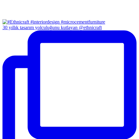
30 yıllık tasarım yolculuğunu kutlayan @ethnicraft