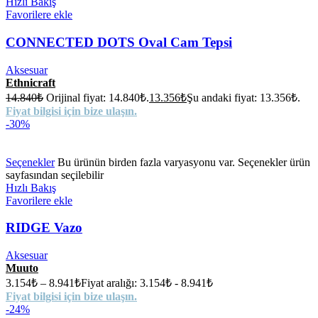
Hızlı Bakış
Favorilere ekle
CONNECTED DOTS Oval Cam Tepsi
Aksesuar
Ethnicraft
14.840
₺
Orijinal fiyat: 14.840₺.
13.356
₺
Şu andaki fiyat: 13.356₺.
Fiyat bilgisi için bize ulaşın.
-30%
Seçenekler
Bu ürünün birden fazla varyasyonu var. Seçenekler ürün
sayfasından seçilebilir
Hızlı Bakış
Favorilere ekle
RIDGE Vazo
Aksesuar
Muuto
3.154
₺
–
8.941
₺
Fiyat aralığı: 3.154₺ - 8.941₺
Fiyat bilgisi için bize ulaşın.
-24%