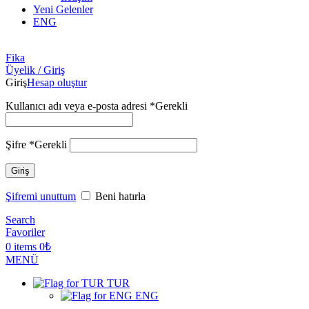
Yeni Gelenler
ENG
Fika
Üyelik / Giriş
Giriş
Hesap oluştur
Kullanıcı adı veya e-posta adresi
*
Gerekli
Şifre
*
Gerekli
Giriş
Şifremi unuttum
Beni hatırla
Search
Favoriler
0
items
0
₺
MENÜ
TUR
ENG