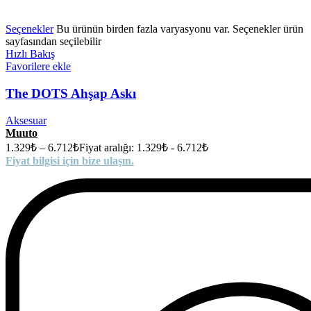
Seçenekler
Bu ürünün birden fazla varyasyonu var. Seçenekler ürün
sayfasından seçilebilir
Hızlı Bakış
Favorilere ekle
The DOTS Ahşap Askı
Aksesuar
Muuto
1.329
₺
–
6.712
₺
Fiyat aralığı: 1.329₺ - 6.712₺
Fiyat bilgisi için bize ulaşın.