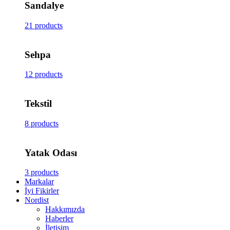
Sandalye
21 products
Sehpa
12 products
Tekstil
8 products
Yatak Odası
3 products
Markalar
İyi Fikirler
Nordist
Hakkımızda
Haberler
İletişim