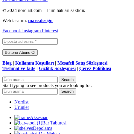
© 2024 nord-ist.com – Tüm hakları saklıdır.
Web tasarım:
mare.design
Facebook
Instagram
Pinterest
Blog
|
Kullanım Koşulları
|
Mesafeli Satış Sözleşmesi
Teslimat ve İade
|
Gizlilik Sözleşmesi
|
Çerez Politikası
Search
Start typing to see products you are looking for.
Search
Nordist
Ürünler
Aksesuar
Bar Taburesi
Depolama
Dış Mekan