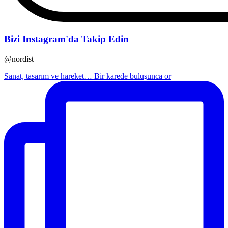
Bizi Instagram'da Takip Edin
@nordist
Sanat, tasarım ve hareket… Bir karede buluşunca or