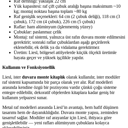
Raf derinliği: yaklaşık 22 cm
Yük kapasitesi: raf çift çubuk aralığı başına maksimum ~10
kg; montaj noktası başına toplam ~80 kg
Raf genişlik seçenekleri: 64 cm (2 çubuk deliği), 118 cm (3
çubuk), 172 cm (4 çubuk), 226 cm (5 çubuk)
Raflar: ham alüminyum (işlenmemiş yüzey)
Çubuklar: paslanmaz çelik
Montaj: raf sistemi, yalnızca üst rafın duvara monte edilmesini
gerektirir; sonraki raflar çubuklardan aşağı geçirilerek
eklenebilir, ek delik ya da vidalama gerektirmez
Üretim: Liesl, bölgesel atölyelerde küçük ölçekli üretimle
hayata geçer ve yüksek işçilikle yapılır.
Kullanım ve Fonksiyonellik
Liesl, ister
duvara monte kitaplık
olarak kullanılır, ister modüler
raf sistemi kapsamında bir parça olarak yer alır. Raf modelleri
arasında kendine özgü bir pozisyonu vardır çünkü çoğu sisteme
entegre edilebilir, dekoratif objelerden kitaplara kadar geniş bir
kullanım yelpazesi sunar.
Metal raf modelleri arasında Liesl’in avantajı, hem hafif düşünen
tasarımı hem de dayanıklılığıdır. Duvara monte yapısı, zeminden
tasarruf sağlar. Modüler raf arayanlar için Liesl, ihtiyaca göre
genişletilebilir — yeni rafları alüminyum çubuklara kolayca
ekleyebilirsiniz.