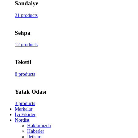
Sandalye
21 products
Sehpa
12 products
Tekstil
8 products
Yatak Odası
3 products
Markalar
İyi Fikirler
Nordist
Hakkımızda
Haberler
İletişim