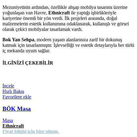
Mezuniyetinin ardından, özellikle ahşap mobilya tasarımı üzerine
yoğunlaşan van Havre,
Ethnicraft
ile yaptığı işbirlikleriyle
kariyerine önemli bir yön verdi. İlk projeleri arasında, doğal
malzemelerin estetik kullanımına odaklanarak, kullanışlı ve görsel
olarak çekici mobilyalar tasarlamak vardı.
Bok Yan Sehpa
, modern yaşam alanlarınıza zarif bir dokunuş
katmak için tasarlanmıştır. İşlevselliği ve estetik detaylarıyla her türlü
iç mekanda uyum sağlar.
İLGİNİZİ ÇEKEBİLİR
İncele
Hızlı Bakış
Favorilere ekle
BÖK Masa
Masa
Ethnicraft
Fiyat bilgisi için bize ulaşın.