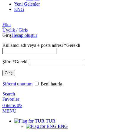
Yeni Gelenler
ENG
Fika
Üyelik / Giriş
Giriş
Hesap oluştur
Kullanıcı adı veya e-posta adresi
*
Gerekli
Şifre
*
Gerekli
Giriş
Şifremi unuttum
Beni hatırla
Search
Favoriler
0
items
0
₺
MENÜ
TUR
ENG