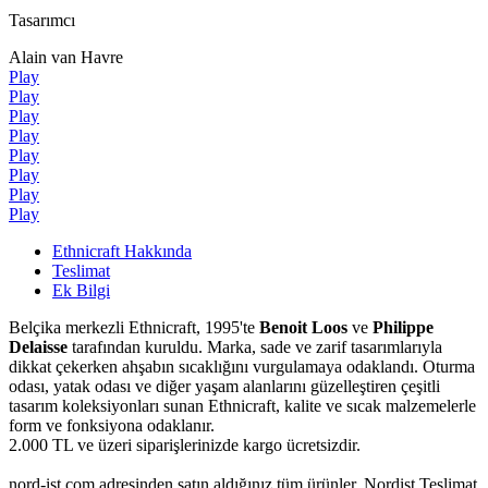
Tasarımcı
Alain van Havre
Play
Play
Play
Play
Play
Play
Play
Play
Ethnicraft Hakkında
Teslimat
Ek Bilgi
Belçika merkezli Ethnicraft, 1995'te
Benoit Loos
ve
Philippe
Delaisse
tarafından kuruldu. Marka, sade ve zarif tasarımlarıyla
dikkat çekerken ahşabın sıcaklığını vurgulamaya odaklandı. Oturma
odası, yatak odası ve diğer yaşam alanlarını güzelleştiren çeşitli
tasarım koleksiyonları sunan Ethnicraft, kalite ve sıcak malzemelerle
form ve fonksiyona odaklanır.
2.000 TL ve üzeri siparişlerinizde kargo ücretsizdir.
nord-ist.com adresinden satın aldığınız tüm ürünler, Nordist Teslimat