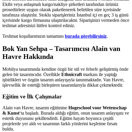
Ekibi veya anlaşmalı kargo/nakliye şirketleri tarafından ürünüz
prosedürlere uygun olarak paketlenerek belirtilen süre içerisinde
tarafınıza ulaştırılır. Stoklu siparişleriniz İstanbul içi en geç 3 iş günü
içerisinde kargo firmasına ulaştırılacaktır. Siparişinizi vermeden önce
teslimat adresinizi lütfen kontrol ediniz.
Teslimat koşullarımızın tamamını
burada görebilirsiniz
.
Bok Yan Sehpa – Tasarımcısı
Alain van
Havre Hakkında
Mobilya tasarımında kendine özgü bir stil ve felsefe geliştirmiş önde
gelen bir tasarımcıdır. Özellikle
Ethnicraft
markası ile yaptığı
işbirlikleri ve özgün tasarım anlayışıyla tanınmaktadır. Van Havre,
işlevsellik ile estetiği birleştiren tasarımlarıyla dikkat çekmektedir.
Eğitim ve İlk Çalışmalar
Alain van Havre, tasarım eğitimine
Hogeschool voor Wetenschap
& Kunst
‘ta başladı. Burada aldığı eğitim, onun tasarım anlayışını ve
estetik duyusunu şekillendirdi. Eğitim hayatı boyunca çeşitli
projelerde yer aldı ve tasarımın farklı yönlerini keşfetme fırsatı
buldu.