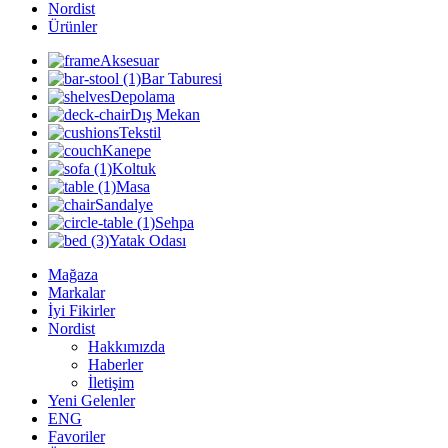
Nordist
Ürünler
Aksesuar
Bar Taburesi
Depolama
Dış Mekan
Tekstil
Kanepe
Koltuk
Masa
Sandalye
Sehpa
Yatak Odası
Mağaza
Markalar
İyi Fikirler
Nordist
Hakkımızda
Haberler
İletişim
Yeni Gelenler
ENG
Favoriler