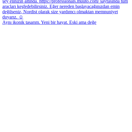
Aynı ikonik tasarım. Yeni bir hayat. Eski ama değe