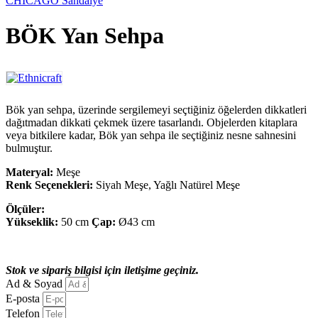
CHICAGO Sandalye
BÖK Yan Sehpa
Bök yan sehpa, üzerinde sergilemeyi seçtiğiniz öğelerden dikkatleri
dağıtmadan dikkati çekmek üzere tasarlandı. Objelerden kitaplara
veya bitkilere kadar, Bök yan sehpa ile seçtiğiniz nesne sahnesini
bulmuştur.
Materyal:
Meşe
Renk Seçenekleri:
Siyah Meşe, Yağlı Natürel Meşe
Ölçüler:
Yükseklik:
50 cm
Çap:
Ø43 cm
Stok ve sipariş bilgisi için iletişime geçiniz.
Ad & Soyad
E-posta
Telefon