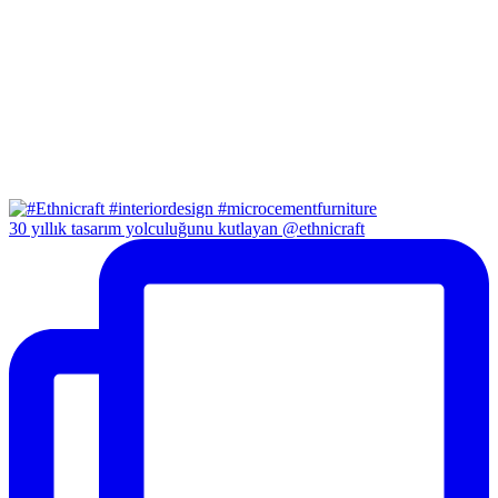
30 yıllık tasarım yolculuğunu kutlayan @ethnicraft